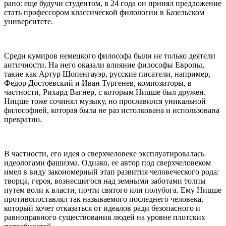
рано: еще будучи студентом, в 24 года он принял предложение
стать профессором классической филологии в Базельском
университете.
Среди кумиров немецкого философа были не только деятели
античности. На него оказали влияние философы Европы,
такие как Артур Шопенгауэр, русские писатели, например,
Федор Достоевский и Иван Тургенев, композиторы, в
частности, Рихард Вагнер, с которым Ницше был дружен.
Ницше тоже сочинял музыку, но прославился уникальной
философией, которая была не раз истолкована и использована
превратно.
В частности, его идея о сверхчеловеке эксплуатировалась
идеологами фашизма. Однако, ее автор под сверхчеловеком
имел в виду закономерный этап развития человеческого рода:
творца, героя, вознесшегося над земными заботами толпы
путем воли к власти, почти святого или полубога. Ему Ницше
противопоставлял так называемого последнего человека,
который хочет отказаться от идеалов ради безопасного и
равноправного существования людей на уровне плотских