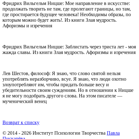
Фридрих Вильгельм Ницше: Мое направление в искусстве:
продолжать творить не там, где пролегают границы, но там,
где простирается будущее человека! Необходимы образы, по
которым можно будет жить!. Из книги Злая мудрость.
Афоризмы и изречения
Фридрих Вильгельм Ницше: Заблистать через триста лет - моя
жажда славы. Из книги Злая мудрость. Афоризмы и изречения
Лев Шестов, философ: Я знаю, что слово святой нельзя
употреблять неразборчиво, всуе. Я знаю, что люди охотно
злоупотребляют им, чтобы придать больше весу и
убедительности своим суждениям. Но в отношении к Ницше
я не могу подобрать другого слова. На этом писателе —
мученический венец
Возврат к списку
© 2014 - 2026 Институт Психологии Творчества
Павла
Пискарёва