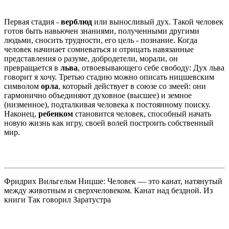
Первая стадия -
верблюд
или выносливый дух. Такой человек
готов быть навьючен знаниями, полученными другими
людьми, сносить трудности, его цель - познание. Когда
человек начинает сомневаться и отрицать навязанные
представления о разуме, добродетели, морали, он
превращается в
льва
, отвоевывающего себе свободу: Дух льва
говорит я хочу. Третью стадию можно описать ницшевским
символом
орла
, который действует в союзе со змеей: они
гармонично объединяют духовное (высшее) и земное
(низменное), подталкивая человека к постоянному поиску.
Наконец,
ребенком
становится человек, способный начать
новую жизнь как игру, своей волей построить собственный
мир.
Фридрих Вильгельм Ницше: Человек — это канат, натянутый
между животным и сверхчеловеком. Канат над бездной. Из
книги Так говорил Заратустра