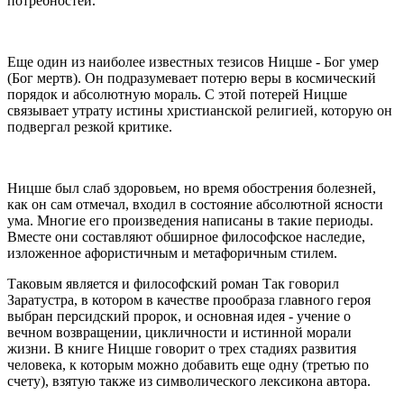
потребностей.
Еще один из наиболее известных тезисов Ницше - Бог умер
(Бог мертв). Он подразумевает потерю веры в космический
порядок и абсолютную мораль. С этой потерей Ницше
связывает утрату истины христианской религией, которую он
подвергал резкой критике.
Ницше был слаб здоровьем, но время обострения болезней,
как он сам отмечал, входил в состояние абсолютной ясности
ума. Многие его произведения написаны в такие периоды.
Вместе они составляют обширное философское наследие,
изложенное афористичным и метафоричным стилем.
Таковым является и философский роман Так говорил
Заратустра, в котором в качестве прообраза главного героя
выбран персидский пророк, и основная идея - учение о
вечном возвращении, цикличности и истинной морали
жизни. В книге Ницше говорит о трех стадиях развития
человека, к которым можно добавить еще одну (третью по
счету), взятую также из символического лексикона автора.