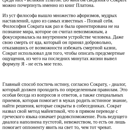
можно почерпнуть именно из книг Платона.
Из уст философа вышло множество афоризмов, мудрых
наставлений, одно из самых известных - Познай себя.
Философия Сократа как раз и была ориентирована не на
познание мира, которое он считал невозможным, а
фокусировалась на внутреннем устройстве человека. Даже
свою смерть от яда, который он принял добровольно,
отказавшись от возможности избежать смертной казни,
Сократ использовал для того, чтобы описать предсмертные
ощущения, из чего на последних минутах жизни вывел
формулу Я - не есть мое тело.
Главный способ постичь истину, согласно Сократу, - диалог,
который должен проходить по определенным правилам. Это
особая беседа из вопросов и ответов, а также специальных
приемов, которая помогает в муках родить истинное знание,
найти решения, которые сокрыты в собеседниках. Сократ
назвал свой метод майевтикой, что в прямом переводе с
греческого языка означает родовспоможение. Роль ведущего
диалога наполнена пустотой, невежеством, то есть он лишь
помогает оппоненту явить на свет то, чем тот чреват.