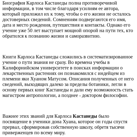
Биография Карлоса Кастанеды полна противоречивой
информации, в том числе благодаря усилиям ее автора,
который приложил их к тому, чтобы о его жизни не осталось
достоверных сведений. Сомнениям подвергаются его имя,
дата и место рождения, путешествия и контакты. Однако его
учение уже 50 лет выступает мощной опорой на пути тех, кто
обратился к познанию жизни и саморазвитию.
Книги Карлоса Кастанеды сложились в систематизированное
учение о пути знания не сразу. Во времена учебы в
Калифорнийском университете в поисках информации о
лекарственных растениях он познакомился с индейцем из
племени яки Хуаном Матусом. Описания полученных от него
сведений, выходящих далеко за пределы ботаники, легли в
основу первых книг Кастанеды и дали ему возможность стать
магистром антропологии, а позднее - доктором философии.
Важнее этих званий для Карлоса
Кастанеды
было
посвящение в ученики дона Хуана, которое он годы спустя
прервал, сформировав собственную школу, обретя тысячи
приверженцев по всему миру.