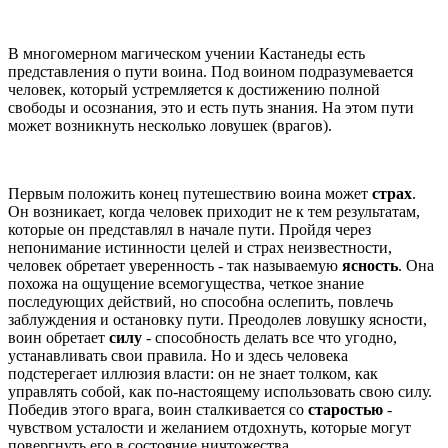
В многомерном магическом учении Кастанеды есть
представления о пути воина. Под воином подразумевается
человек, который устремляется к достижению полной
свободы и осознания, это и есть путь знания. На этом пути
может возникнуть несколько ловушек (врагов).
Первым положить конец путешествию воина может
страх
.
Он возникает, когда человек приходит не к тем результатам,
которые он представлял в начале пути. Пройдя через
непонимание истинности целей и страх неизвестности,
человек обретает уверенность - так называемую
ясность
. Она
похожа на ощущение всемогущества, четкое знание
последующих действий, но способна ослепить, повлечь
заблуждения и остановку пути. Преодолев ловушку ясности,
воин обретает
силу
- способность делать все что угодно,
устанавливать свои правила. Но и здесь человека
подстерегает иллюзия власти: он не знает толком, как
управлять собой, как по-настоящему использовать свою силу.
Победив этого врага, воин сталкивается со
старостью
-
чувством усталости и желанием отдохнуть, которые могут
повергнуть его в состояние ничтожества.